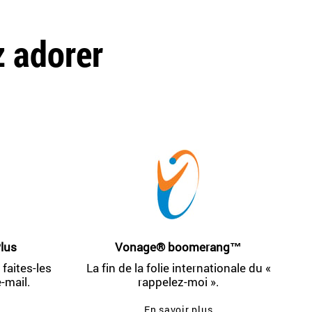
z adorer
lus
Vonage® boomerang™
faites-les
La fin de la folie internationale du «
e-mail.
rappelez-moi ».
En savoir plus