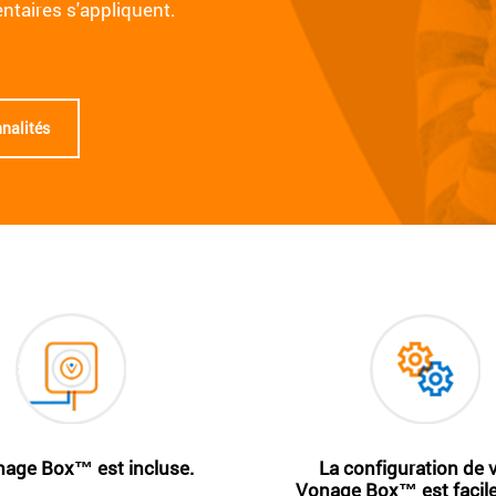
ntaires s'appliquent.
nnalités
nage Box™ est incluse.
La configuration de 
Vonage Box™ est facile 