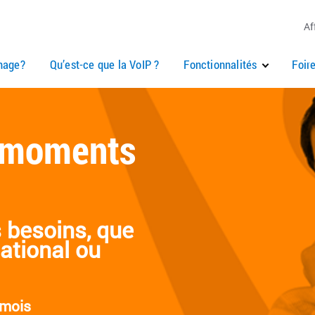
Af
nage?
Qu’est-ce que la VoIP ?
Fonctionnalités
Foir
s moments
 besoins, que
ational ou
/mois