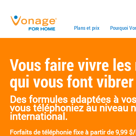
Skip to Main Content
Plans et prix
Pourquoi Vo
Vous faire vivre le
qui vous font vibrer
Des formules adaptées à vos
vous téléphoniez au niveau n
international.
Forfaits de téléphonie fixe à partir de
9,99 $