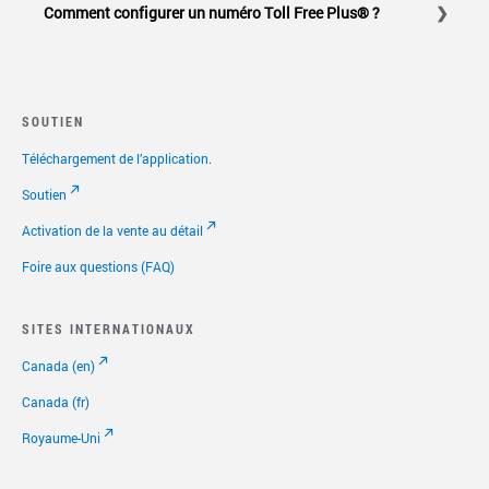
votre compte en ligne.
Comment configurer un numéro Toll Free Plus® ?
Select to expand or collapse this FAQ answer.
Il est possible d'ajouter un numéro Toll Free Plus depuis
votre
compte en ligne
.
SOUTIEN
Téléchargement de l’application.
Soutien
Activation de la vente au détail
Foire aux questions (FAQ)
SITES INTERNATIONAUX
Canada (en)
Canada (fr)
Royaume-Uni