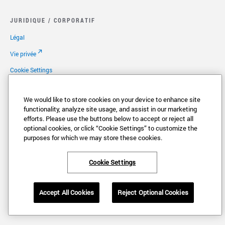
JURIDIQUE / CORPORATIF
Légal
Vie privée
Cookie Settings
Vos Choix en Matière de Vie Privée
We would like to store cookies on your device to enhance site
Copyright
functionality, analyze site usage, and assist in our marketing
efforts. Please use the buttons below to accept or reject all
Brevets
optional cookies, or click “Cookie Settings” to customize the
Carrières
purposes for which we may store these cookies.
Cookie Settings
®
®
VONAGE
and the V logo (
) are registered trademarks of Vonage America,
Accept All Cookies
Reject Optional Cookies
LLC